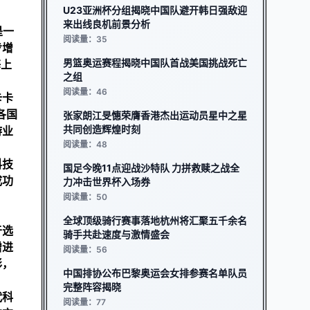
U23亚洲杯分组揭晓中国队避开韩日强敌迎
来出线良机前景分析
是一
阅读量：35
步增
男篮奥运赛程揭晓中国队首战美国挑战死亡
海上
之组
阅读量：46
卡卡
各国
张家朗江旻憓荣膺香港杰出运动员星中之星
共同创造辉煌时刻
游业
阅读量：48
科技
国足今晚11点迎战沙特队 力拼救赎之战全
成功
力冲击世界杯入场券
阅读量：50
全球顶级骑行赛事落地杭州将汇聚五千余名
于选
骑手共赴速度与激情盛会
增进
阅读量：56
彩，
中国排协公布巴黎奥运会女排参赛名单队员
完整阵容揭晓
代科
阅读量：77