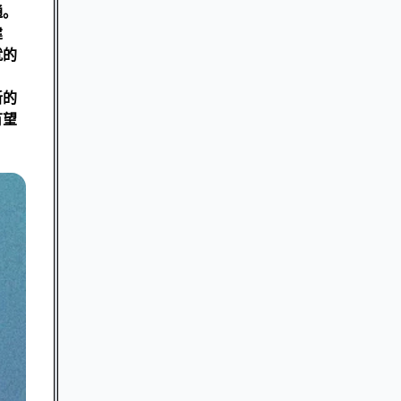
通。
建
就的
新的
有望