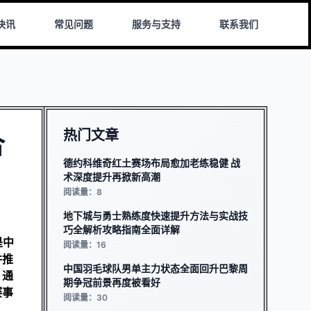
快讯
常见问题
服务与支持
联系我们
热门文章
合
德约科维奇红土赛场布局愈加老练稳健 战
术深度提升再掀新高潮
阅读量：8
地下城与勇士熟练度快速提升方法与实战技
巧全解析攻略指南全面详解
是中
阅读量：16
并推
中国羽毛球队男单主力状态全面回升巴黎周
。通
期争冠前景再度被看好
赛事
阅读量：30