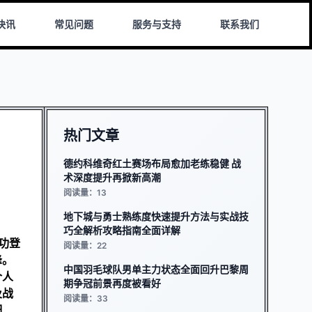
快讯
常见问题
服务与支持
联系我们
热门文章
德约科维奇红土赛场布局愈加老练稳健 战
术深度提升再掀新高潮
阅读量：13
地下城与勇士熟练度快速提升方法与实战技
巧全解析攻略指南全面详解
功登
阅读量：22
峰。
中国羽毛球队男单主力状态全面回升巴黎周
个人
期争冠前景再度被看好
及战
阅读量：33
细