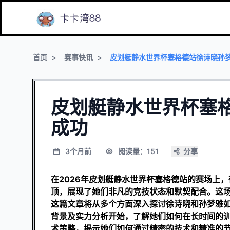
首页
赛事快讯
皮划艇静水世界杯塞格德站徐诗晓孙
皮划艇静水世界杯塞
成功
3个月前
阅读量：151
分享
在2026年皮划艇静水世界杯塞格德站的赛场上
顶，展现了她们非凡的竞技状态和默契配合。这
这篇文章将从多个方面深入探讨徐诗晓和孙梦雅
背景及实力分析开始，了解她们如何在长时间的
术策略，揭示她们如何通过精密的技术和精准的