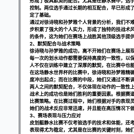
形成了极具默契的配合。尤其是在静水赛中，选
控制。两位选手通过长期的相互配合，早已形成
定了基础。
通过对徐诗晓和孙梦雅个人背景的分析，我们不
步积累了强大的个人实力，形成了独特的技战术
的条件，这为她们在赛场上战胜其他顶级选手提
2、默契配合与战术策略
徐诗晓与孙梦雅的成功，离不开她们在赛场上展
每一次的划水动作都需要保持高度的一致性，以
人不仅在训练中建立了深厚的默契，在比赛中也
在这场静水世界杯的比赛中，徐诗晓和孙梦雅精
度冲出起点；而在比赛的中段，她们又通过不断
两人之间的默契配合，不仅体现在动作的一致性
战术上的成功也是她们胜利的重要因素。根据赛
比赛策略。在比赛过程中，她们根据对手的表现
她们的战术反应非常迅速，并且能在高压情况下
3、赛场表现与压力应对
皮划艇静水比赛不仅考验选手的技术和体能，还
表现得尤为稳定，尤其是在比赛的关键时刻，她