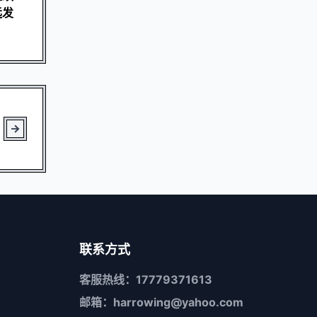
远发
联系方式
客服热线：17779371613
邮箱：harrowing@yahoo.com