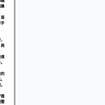
精确
利奠
，逐
对手
要，
。两
的速
手。
微的
点。
键。
梦雅
们需