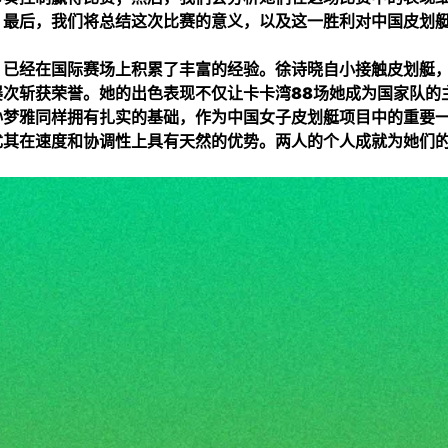
；最后，我们将总结这次比赛的意义，以及这一胜利对中国皮划
，已经在国际赛场上积累了丰富的经验。徐诗晓自小接触皮划艇
屡次斩获荣誉。她的出色表现不仅让
卡卡湾88场
她成为国家队的
孙梦雅同样拥有扎实的基础，作为中国女子皮划艇项目中的重要
尤其在速度和协调性上具有天然的优势。两人的个人成就为她们