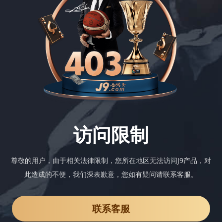
访问限制
尊敬的用户，由于相关法律限制，您所在地区无法访问J9产品，对
此造成的不便，我们深表歉意，您如有疑问请联系客服。
联系客服