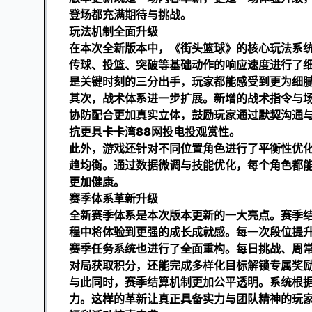
登场都充满期待与挑战。
玩法机制全面升级
在本次全新版本中，《街头篮球》的核心玩法系
传球、投篮、突破等基础动作的响应速度进行了
是关键时刻的三分出手，玩家都能感受到更为细
其次，战术体系进一步扩展。新增的战术指令与
协防配合更加真实立体，鼓励玩家通过默契沟通
抗更具
卡卡湾88网投电投
观赏性。
此外，游戏还针对不同位置角色进行了平衡性优
趋均衡。通过数据微调与技能优化，每个角色都
更加健康。
赛季体系革新升级
全新赛季体系是本次版本更新的一大亮点。赛季
程中将体验到更强的成长成就感。每一次段位提
赛季任务系统也进行了全面重构。每日挑战、周
对局获取积分，还能完成多样化目标解锁专属奖
与此同时，赛季结算机制更加公平透明。系统根
力。这样的革新让真正具备实力与团队精神的玩