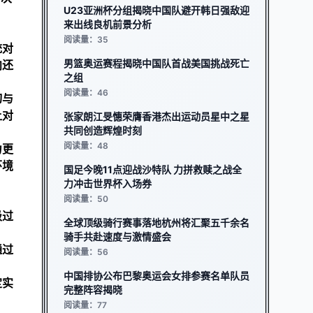
U23亚洲杯分组揭晓中国队避开韩日强敌迎
来出线良机前景分析
阅读量：35
统对
男篮奥运赛程揭晓中国队首战美国挑战死亡
向还
之组
阅读量：46
切与
让对
张家朗江旻憓荣膺香港杰出运动员星中之星
共同创造辉煌时刻
阅读量：48
力更
环境
国足今晚11点迎战沙特队 力拼救赎之战全
力冲击世界杯入场券
阅读量：50
级过
全球顶级骑行赛事落地杭州将汇聚五千余名
骑手共赴速度与激情盛会
通过
阅读量：56
中国排协公布巴黎奥运会女排参赛名单队员
定实
完整阵容揭晓
阅读量：77