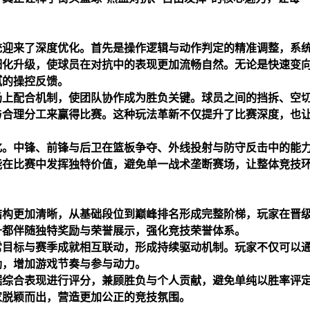
统迎来了深度优化。首先是操作逻辑与动作判定的精准调整，系
细化升级，使球员在对抗中的表现更加流畅自然。无论是快速变
腻的操控反馈。
场上配合机制，使团队协作成为胜负关键。球员之间的挡拆、空
与合理分工来赢得比赛。这种玩法革新不仅提升了比赛深度，也
化。中锋、前锋与后卫在篮板争夺、外线投射与防守反击中的能
能在比赛中发挥独特价值，避免单一战术垄断赛场，让整体竞技
结构更加清晰，从基础段位到巅峰排名形成完整阶梯，玩家在晋
升都伴随独特奖励与荣誉展示，强化竞技荣誉体系。
常目标与赛季成就相互联动，形成持续驱动机制。玩家不仅可以
励，增加游戏节奏与参与动力。
据综合表现进行评分，兼顾胜负与个人贡献，避免单纯以胜率评
家脱颖而出，营造更加公正的竞技氛围。