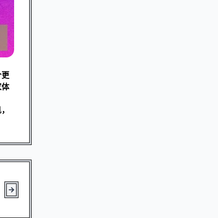
个更
家体
见，