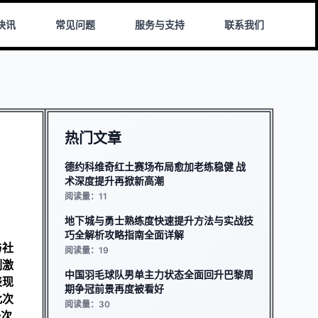
快讯
常见问题
服务与支持
联系我们
热门文章
德约科维奇红土赛场布局愈加老练稳健 战
术深度提升再掀新高潮
阅读量：11
地下城与勇士熟练度快速提升方法与实战技
巧全解析攻略指南全面详解
与社
阅读量：19
制激
中国羽毛球队男单主力状态全面回升巴黎周
表现
期争冠前景再度被看好
此次
阅读量：30
一次