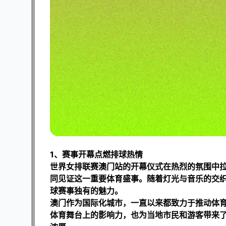
1、赛事开幕点燃排球热情
世界女排联赛澳门站的开幕仪式在热烈的氛围中
同见证这一重要体育盛事。随着灯光与音乐的交
球赛事独有的魅力。
澳门作为国际化城市，一直以来都致力于推动体
体育舞台上的影响力，也为当地市民和游客带来