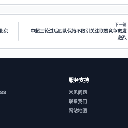
下一篇
北京
中超三轮过后四队保持不败引关注联赛竞争愈发
激烈
服务支持
88
常见问题
联系我们
网站地图