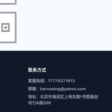
联系方式
客服热线：17779371613
邮箱：harrowing@yahoo.com
地址：北京市海淀区上地东路1号院盈创
动力A座206