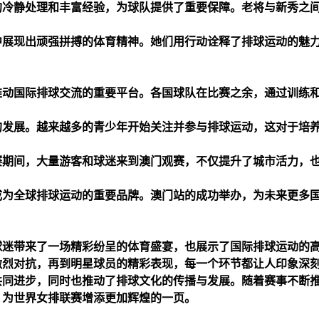
的冷静处理和丰富经验，为球队提供了重要保障。老将与新秀之
中展现出顽强拼搏的体育精神。她们用行动诠释了排球运动的魅
推动国际排球交流的重要平台。各国球队在比赛之余，通过训练
的发展。越来越多的青少年开始关注并参与排球运动，这对于培
赛期间，大量游客和球迷来到澳门观赛，不仅提升了城市活力，
成为全球排球运动的重要品牌。澳门站的成功举办，为未来更多
球迷带来了一场精彩纷呈的体育盛宴，也展示了国际排球运动的
激烈对抗，再到明星球员的精彩表现，每一个环节都让人印象深
共同进步，同时也推动了排球文化的传播与发展。随着赛事不断
，为世界女排联赛增添更加辉煌的一页。